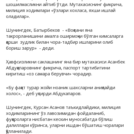
шошилмасликни айтиб ўтди. Мутахасиснинг фикрича,
милиция ходимлари «ўзлари хохласа, яхши ишлай
оладилар».
Шунингдек, Батырбеков - «Воқеани яна
такрорланишини амалга оширмоқчи бўлган кимсаларга
қарши зудлик билан чора-тадбир ишларини олиб
бориш зарур» - деди.
Ҳавфсизликни саклашнинг яна бир мутахасиси Асанбек
Абдуқапаровнинг фикрича, паспорт тартибитини
киритиш «оз самара берувчи» чорадир.
«Бу фақат турар жойи ноаник шахсларни аниқлайди
холос», - деб уқтирди Абдукапаров.
Шунингдек, Курсан Асанов таъкидлайдики, милиция
ходимларининг ўз лавозимидан фойдаланиб,
фуқароларга нисбатан кескин муносабатда бўлиш
далиллари кўринса, уларни ишдан бўшатиш чоралари
қўлланилади.