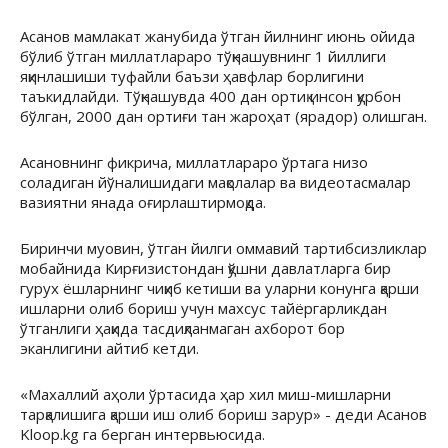
Асанов мамлакат жанубида ўтган йилнинг июнь ойида
бўлиб ўтган миллатлараро тўқнашувнинг 1 йиллиги
яқинлашиши туфайли баъзи ҳавфлар борлигини
таъкидлайди. Тўқнашувда 400 дан ортиқ инсон қурбон
бўлган, 2000 дан ортиғи тан жароҳат (ярадор) олишган.
Асановнинг фикрича, миллатлараро ўртага низо
соладиган йўналишидаги мақолалар ва видеотасмалар
вазиятни янада оғирлаштирмоқда.
Биринчи муовин, ўтган йилги оммавий тартибсизликлар
мобайнида Кирғизистондан қўшни давлатларга бир
гурух ёшларнинг чиқиб кетиши ва уларни конунга қарши
ишларни олиб бориш учун махсус тайёргарликдан
ўтганлиги ҳақида тасдиқланмаган ахборот бор
эканлигини айтиб кетди.
«Махаллий аҳоли ўртасида ҳар хил миш-мишларни
тарқалишига қарши иш олиб бориш зарур» - деди Асанов
Kloop.kg га берган интервьюсида.