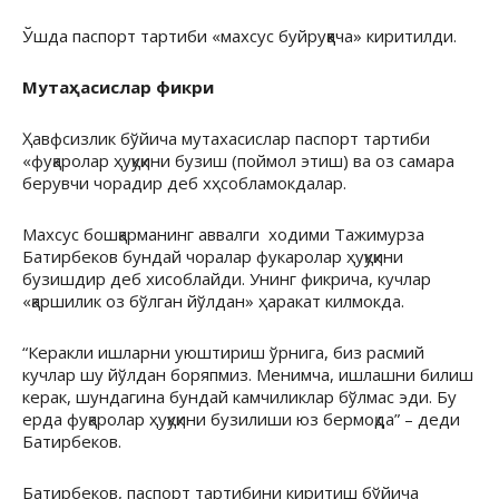
Ўшда паспорт тартиби «махсус буйруққача» киритилди.
Мутаҳасислар фикри
Ҳавфсизлик бўйича мутахасислар паспорт тартиби
«фуқаролар ҳуқуқини бузиш (поймол этиш) ва оз самара
берувчи чорадир деб хҳсобламокдалар.
Махсус бошқарманинг аввалги ходими Тажимурза
Батирбеков бундай чоралар фукаролар ҳуқуқини
бузишдир деб хисоблайди. Унинг фикрича, кучлар
«қаршилик оз бўлган йўлдан» ҳаракат килмокда.
“Керакли ишларни уюштириш ўрнига, биз расмий
кучлар шу йўлдан боряпмиз. Менимча, ишлашни билиш
керак, шундагина бундай камчиликлар бўлмас эди. Бу
ерда фуқаролар ҳуқуқини бузилиши юз бермоқда” – деди
Батирбеков.
Батирбеков, паспорт тартибини киритиш бўйича