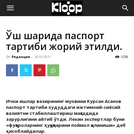
ҚИРҒИЗИСТОН
Ўш шаҳрида паспорт
ЯНГИЛИКЛАРИ
тартиби жорий этилди.
От
Редакция
-
30.05.2011
1259
Ички ишлар вазирининг муовини Курсан Асанов
паспорт тартиби худуддаги ижтимоий-сиёсий
вазиятни стабиллаштириш мақсадида
зарурлигини айтиб ўтди. Лекин экспертлар буни
«фуқароларнинг ҳуқуқларини поймол қилиниши» деб
ҳисоблайдилар.