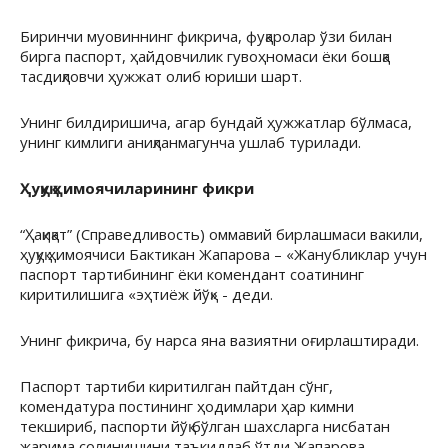
Биринчи муовиннинг фикрича, фуқаролар ўзи билан
бирга паспорт, ҳайдовчилик гувоҳномаси ёки бошқа
тасдиқловчи ҳужжат олиб юриши шарт.
Унинг билдиришича, агар бундай ҳужжатлар бўлмаса,
унинг кимлиги аниқланмагунча ушлаб турилади.
Ҳуқуқ ҳимоячиларининг фикри
“Ҳақиқат” (Справедливость) оммавий бирлашмаси вакили,
ҳуқуқ ҳимоячиси Бактикан Жапарова – «Жанубликлар учун
паспорт тартибининг ёки комендант соатининг
киритилишига «эҳтиёж йўқ» - деди.
Унинг фикрича, бу нарса яна вазиятни оғирлаштиради.
Паспорт тартиби киритилган пайтдан сўнг,
комендатура постининг ҳодимлари ҳар кимни
текшириб, паспорти йўқ бўлган шахсларга нисбатан
жарима солинишини таъкидлаб ўтди Жапарова.