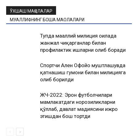
ЎХШАШ МАҚОЛАЛАР
МУАЛЛИФНИНГ БОШҚА МАҚОЛАЛАРИ
Тупда маҳаллий милиция оилада
жанжал чиқарганлар билан
профилактик ишларни олиб боради
Спортчи Ален Офойо муштлашувда
қатнашиш гумони билан милицияга
олиб борилди
ЖЧ-2022: Эрон футболчилари
мамлакатдаги норозиликларни
қўллаб, давлат мадҳиясини ижро
этишдан бош тортди