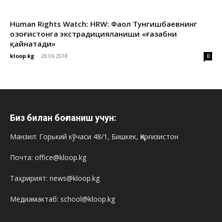
Human Rights Watch: HRW: Фаол Тунгишбаевнинг
Қозоғистонга экстрадицияланиши «ғазабни
қайнатади»
kloop.kg
-
28.06.2018
0
Биз билан боғланиш учун:
Манзил: Горький кўчаси 48/1, Бишкек, Қирғизистон
Почта: office@kloop.kg
Таҳририят: news@kloop.kg
Медиамактаб: school@kloop.kg