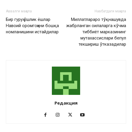
Аввалги мақола
Навбатдаги мақола
Бир гуруҳ ўшлик ёшлар
Миллатлараро тўқнашувда
Навоий оромгоҳини бошқа
жабрланган оилаларга кўчма
номланишини истайдилар
тиббиёт марказининг
мутахассислари бепул
текшириш ўтказадилар
Редакция