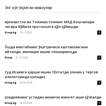
Энг кўп ўқилган мавзулар
Қирғизистон ва Тожикистоннинг МХДҚ бошчилари
чегара бўйича протоколга қўл қўйишди
kloop.kg
-
15.11.2022
0
Ўшда мактабнинг ўқитувчиси калтаклангани
айтилди, милиция ишни текширмоқда
Kloop
-
31.10.2022
0
Суд Исаевга қарши ишни тўхтатди (лекин у тергов
изоляторида қолади)
kloop.kg
-
29.06.2018
0
Шадиевнинг устидан иккинчи жиноят иши қўзғалди
kloop.kg
-
28.06.2018
0