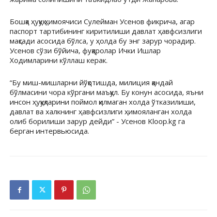
Бошқа ҳуқуқ ҳимоячиси Сулейман Усенов фикрича, агар
паспорт тартибининг киритилиши давлат ҳавфсизлиги
мақсади асосида бўлса, у ҳолда бу энг зарур чорадир.
Усенов сўзи бўйича, фуқаролар Ички Ишлар
Ходимларини кўллаш керак.
“Бу миш-мишларни йўқотишда, милиция қандай
бўлмасини чора кўргани маъқул. Бу конун асосида, яъни
инсон ҳуқуқларини поймол қилмаган холда ўтказилиши,
давлат ва халкнинг ҳавфсизлиги ҳимояланган холда
олиб борилиши зарур дейди” - Усенов Kloop.kg га
берган интервьюсида.