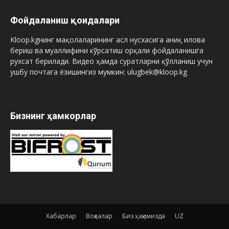
Фойдаланиш қоидалари
Kloop.kgнинг мақолаларининг асл нусхасига аниқ илова
бериш ва муаллифини кўрсатиш орқали фойдаланишга
рухсат берилади. Видео ҳамда суратларни қўлланиш учун
ушбу почтага ёзишингиз мумкин: ulugbek@kloop.kg
Бизнинг ҳамкорлар
Хабарлар
Воқеалар
Биз ҳақимизда
UZ