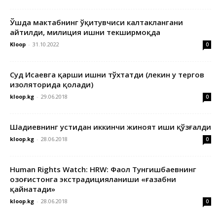
Ўшда мактабнинг ўқитувчиси калтаклангани
айтилди, милиция ишни текширмоқда
Kloop
-
31.10.2022
0
Суд Исаевга қарши ишни тўхтатди (лекин у тергов
изоляторида қолади)
kloop.kg
-
29.06.2018
0
Шадиевнинг устидан иккинчи жиноят иши қўзғалди
kloop.kg
-
28.06.2018
0
Human Rights Watch: HRW: Фаол Тунгишбаевнинг
Қозоғистонга экстрадицияланиши «ғазабни
қайнатади»
kloop.kg
-
28.06.2018
0