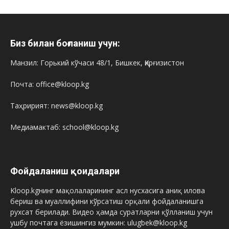
Биз билан боғланиш учун:
Манзил: Горький кўчаси 48/1, Бишкек, Қирғизистон
Почта: office@kloop.kg
Таҳририят: news@kloop.kg
Медиамактаб: school@kloop.kg
Фойдаланиш қоидалари
Kloop.kgнинг мақолаларининг асл нусхасига аниқ илова
бериш ва муаллифини кўрсатиш орқали фойдаланишга
рухсат берилади. Видео ҳамда суратларни қўлланиш учун
ушбу почтага ёзишингиз мумкин: ulugbek@kloop.kg