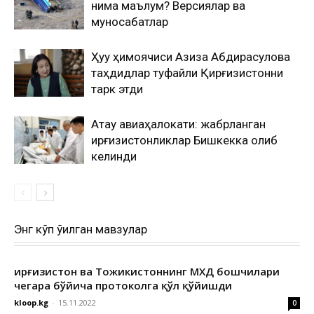
нима маълум? Версиялар ва
муносабатлар
Ҳуқуқ ҳимоячиси Азиза Абдирасулова
таҳдидлар туфайли Қирғизистонни
тарк этди
Ақтау авиаҳалокати: жабрланган
қирғизистонликлар Бишкекка олиб
келинди
Энг кўп ўқилган мавзулар
Қирғизистон ва Тожикистоннинг МХДҚ бошчилари
чегара бўйича протоколга қўл қўйишди
kloop.kg
-
15.11.2022
0