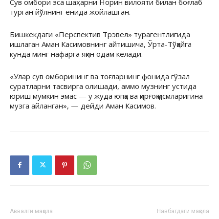
Сув омбори эса шаҳарни Норин вилояти билан боғлаб
турган йўлнинг ёнида жойлашган.
Бишкекдаги «Перспектив Трэвел» турагентлигида
ишлаган Аман Касимовнинг айтишича, Ўрта-Тўқайга
кунда минг нафарга яқин одам келади.
«Улар сув омборининг ва тоғларнинг фонида гўзал
суратларни тасвирга олишади, аммо музнинг устида
юриш мумкин эмас — у жуда юпқа ва қирғоқ қисмларигина
музга айланган», — дейди Аман Касимов.
Аввалги мақола
Навбатдаги мақола