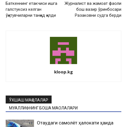
Баткеннинг етакчиси ишга
Журналист ва жамоат фаоли
галстуксиз келган
бош вазир ўринбосари
ўқитувчиларни танқид қилди
Разаковни судга берди
kloop.kg
ЎХШАШ МАҚОЛАЛАР
МУАЛЛИФНИНГ БОШҚА МАҚОЛАЛАРИ
Оқтаудаги самолёт ҳалокати ҳақида