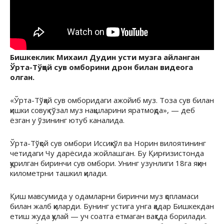
Бишкеклик Михаил Дудин усти музга айланган
Ўрта-Тўқой сув омборини дрон билан видеога
олган.
«Ўрта-Тўқай сув омборидаги ажойиб муз. Тоза сув билан
қишки совуқ гўзал муз нақшларини яратмоқда», — деб
ёзган у ўзининг ютуб каналида.
Ўрта-Тўқой сув омбори Иссиқкўл ва Норин вилоятининг
четидаги Чу дарёсида жойлашган. Бу Қирғизистонда
қурилган биринчи сув омбори. Унинг узунлиги 18га яқин
километрни ташкил қилади.
Қиш мавсумида у одамларни биринчи муз қопламаси
билан жалб қиларди. Бунинг устига унга қадар Бишкекдан
етиш жуда қулай — уч соатга етмаган вақтда борилади.