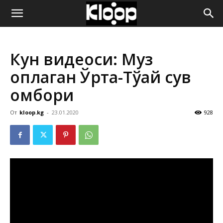
ҚИРҒИЗИСТОН
Кун видеоси: Муз
ЯНГИЛИКЛАРИ
қоплаган Ўрта-Тўқай сув
омбори
От
kloop.kg
-
23.01.2020
928