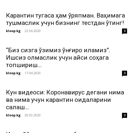
Карантин тугаса ҳам қўрқяпман. Ваҳимага
тушмаслик учун бизнинг тестдан ўтинг!
kloop.kg
-
22.06.2020
0
“Биз сизга ўзимиз қўнғироқ қиламиз”.
Ишсиз қолмаслик учун қайси соҳага
топшириш...
kloop.kg
-
17.04.2020
0
Кун видеоси: Коронавирус дегани нима
ва нима учун карантин қоидаларини
сақлаш...
kloop.kg
-
20.03.2020
0