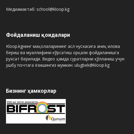
Медиамактаб: school@kloop.kg
Фойдаланиш қоидалари
Kloop.kgнинг мақолаларининг асл нусхасига аниқ илова
бериш ва муаллифини кўрсатиш орқали фойдаланишга
рухсат берилади. Видео ҳамда суратларни қўлланиш учун
ушбу почтага ёзишингиз мумкин: ulugbek@kloop.kg
Бизнинг ҳамкорлар