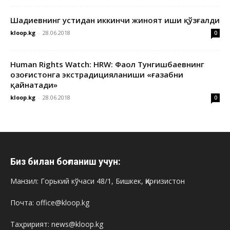
Шадиевнинг устидан иккинчи жиноят иши қўзғалди
kloop.kg
-
28.06.2018
0
Human Rights Watch: HRW: Фаол Тунгишбаевнинг
Қозоғистонга экстрадицияланиши «ғазабни
қайнатади»
kloop.kg
-
28.06.2018
0
Биз билан боғланиш учун:
Манзил: Горький кўчаси 48/1, Бишкек, Қирғизистон
Почта: office@kloop.kg
Таҳририят: news@kloop.kg