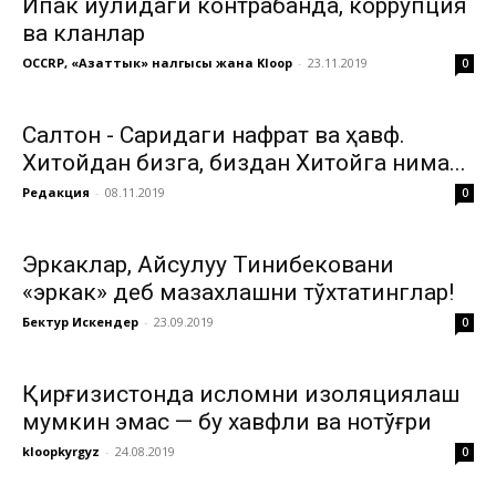
Ипак йўлидаги контрабанда, коррупция
ва кланлар
OCCRP, «Азаттык» үналгысы жана Kloop
-
23.11.2019
0
Салтон - Саридаги нафрат ва ҳавф.
Хитойдан бизга, биздан Хитойга нима...
Редакция
-
08.11.2019
0
Эркаклар, Айсулуу Тинибековани
«эркак» деб мазахлашни тўхтатинглар!
Бектур Искендер
-
23.09.2019
0
Қирғизистонда исломни изоляциялаш
мумкин эмас — бу хавфли ва нотўғри
kloopkyrgyz
-
24.08.2019
0