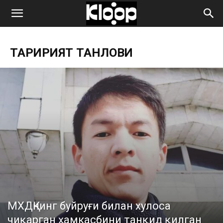
ҚИРҒИЗИСТОН
ТАҲРИРИЯТ ТАНЛОВИ
ЯНГИЛИКЛАРИ
МХДҚнинг буйруғи билан хулоса
чиқарган ҳамкасбини танқид қилган