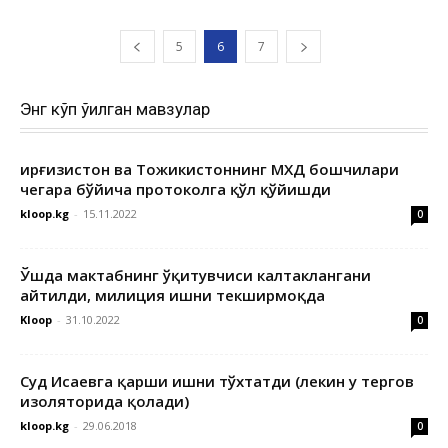
5
6
7
Энг кўп ўқилган мавзулар
Қирғизистон ва Тожикистоннинг МХДҚ бошчилари
чегара бўйича протоколга қўл қўйишди
kloop.kg
-
15.11.2022
0
Ўшда мактабнинг ўқитувчиси калтаклангани
айтилди, милиция ишни текширмоқда
Kloop
-
31.10.2022
0
Суд Исаевга қарши ишни тўхтатди (лекин у тергов
изоляторида қолади)
kloop.kg
-
29.06.2018
0