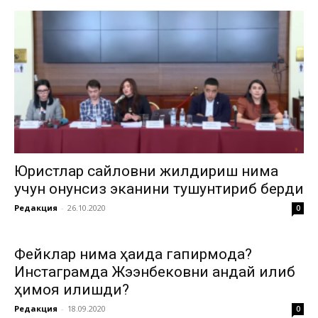
Юристлар сайловни жилдириш нима
учун қонунсиз эканини тушунтириб берди
Редакция
-
26.10.2020
0
Фейклар нима ҳақида гапирмоқда?
Инстаграмда Жээнбековни қандай қилиб
ҳимоя қилишди?
Редакция
-
18.09.2020
0