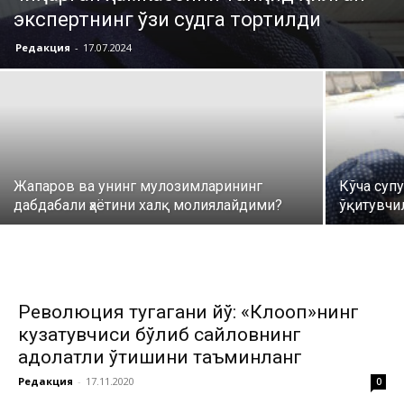
экспертнинг ўзи судга тортилди
Редакция
-
17.07.2024
Жапаров ва унинг мулозимларининг
Кўча суп
дабдабали ҳаётини халқ молиялайдими?
ўқитувчи
Революция тугагани йўқ: «Клооп»нинг
кузатувчиси бўлиб сайловнинг
адолатли ўтишини таъминланг
Редакция
-
17.11.2020
0