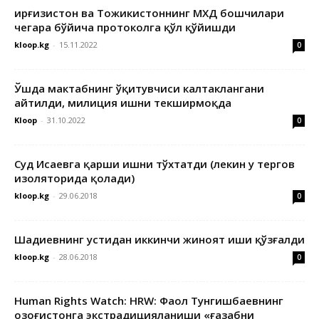
Қирғизистон ва Тожикистоннинг МХДҚ бошчилари
чегара бўйича протоколга қўл қўйишди
kloop.kg
-
15.11.2022
0
Ўшда мактабнинг ўқитувчиси калтаклангани
айтилди, милиция ишни текширмоқда
Kloop
-
31.10.2022
0
Суд Исаевга қарши ишни тўхтатди (лекин у тергов
изоляторида қолади)
kloop.kg
-
29.06.2018
0
Шадиевнинг устидан иккинчи жиноят иши қўзғалди
kloop.kg
-
28.06.2018
0
Human Rights Watch: HRW: Фаол Тунгишбаевнинг
Қозоғистонга экстрадицияланиши «ғазабни