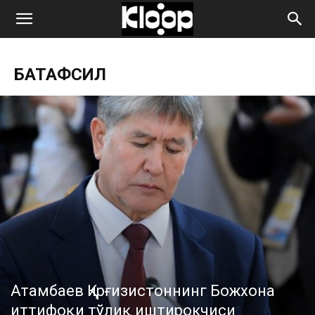
ҚИРҒИЗИСТОН
БАТАФСИЛ
ЯНГИЛИКЛАРИ
Атамбаев Қирғизистоннинг Божхона
иттифоқи тўлиқ иштирокчиси