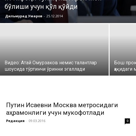
бўлиши учун қўл қўйди
Дильмурад Умаров
-
25.12.2014
Видео: Атай Омурзаков немис талантлар
Бош прок
шоусида тўртинчи ўринни эгаллади
ҳақидаги
Путин Исаевни Москва метросидаги
қаҳрамонлиги учун мукофотлади
Редакция
-
09.03.2016
0