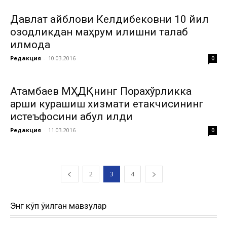
Давлат айблови Келдибековни 10 йил
озодликдан маҳрум қилишни талаб
қилмоқда
Редакция
-
10.03.2016
0
Атамбаев МҲДҚнинг Порахўрликка
қарши курашиш хизмати етакчисининг
истеъфосини қабул қилди
Редакция
-
11.03.2016
0
2
3
4
Энг кўп ўқилган мавзулар