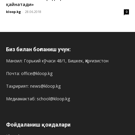
қайнатади»
kloop.kg
-
28.06.2018
0
Биз билан боғланиш учун:
Манзил: Горький кўчаси 48/1, Бишкек, Қирғизистон
Почта: office@kloop.kg
Таҳририят: news@kloop.kg
Медиамактаб: school@kloop.kg
Фойдаланиш қоидалари