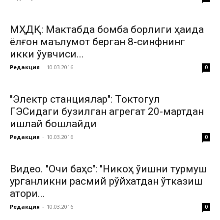
МҲДҚ: Мактабда бомба борлиги ҳақида
ёлғон маълумот берган 8-синфнинг
икки ўқувчиси...
Редакция
-
10.03.2016
0
"Электр станциялар": Токтогул
ГЭСидаги бузилган агрегат 20-мартдан
ишлай бошлайди
Редакция
-
10.03.2016
0
Видео. "Очиқ баҳс": "Никоҳ ўқишни турмуш
қурганликни расмий рўйхатдан ўтказиш
қатори...
Редакция
-
10.03.2016
0