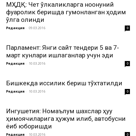
МҲДҚ: Чет ўлкаликларга ноқонуний
фуқаролик беришда гумонланган ҳодим
қўлга олинди
Редакция
-
09.03.2016
0
Парламент: Янги сайт тендери 5 ва 7-
март кунлари ишлаганлар учун эди
Редакция
-
10.03.2016
0
Бишкекда иссиқлик бериш тўхтатилди
Редакция
-
10.03.2016
0
Ингушетия: Номаълум шахслар ҳуқуқ
ҳимоячиларига ҳужум қилиб, автобусни
ёқиб юборишди
Редакция
-
10.03.2016
0