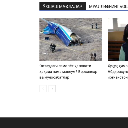
ЎХШАШ МАҚОЛАЛАР
МУАЛЛИФНИНГ БОШ
Оқтаудаги самолёт ҳалокати
Ҳуқуқ ҳимо
ҳақида нима маълум? Версиялар
Абдирасул
ва муносабатлар
Қирғизистон