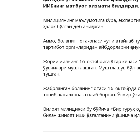
ИИБнинг матбуот хизмати билдирди.
Милициянинг маълумотига кўра, экспертиз
ҳалок бўлган деб аниқлаган.
Аммо, боланинг ота-онаси «уни атайлаб ту
тартибот органларидан айбдорларни қонун
Жорий йилнинг 16-октябрига ўтар кечаси 
ўқувчилари муштлашган. Муштлашув бўлган
тушган.
Жабрланган боланинг отаси 16-октябрда с
топиб, касалхонага олиб борган. Ўсмир ўз
Вилоят милицияси бу бўйича «Бир гуруҳ 
билан жиноят иши қўзғалганини қўшимча қи