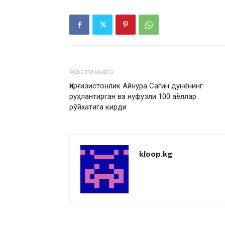
Аввалги мақола
Қирғизистонлик Айнура Сагин дунёнинг
руҳлантирган ва нуфузли 100 аёллар
рўйхатига кирди
kloop.kg