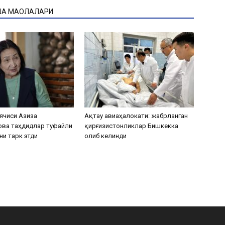
ҚА МАҚОЛАЛАРИ
ячиси Азиза
Ақтау авиаҳалокати: жабрланган
ова таҳдидлар туфайли
қирғизистонликлар Бишкекка
ни тарк этди
олиб келинди