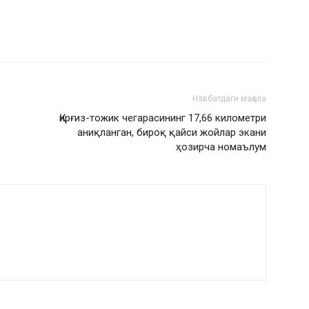
Навбатдаги мақола
Қирғиз-тожик чегарасининг 17,66 километри
аниқланган, бироқ қайси жойлар экани
ҳозирча номаълум