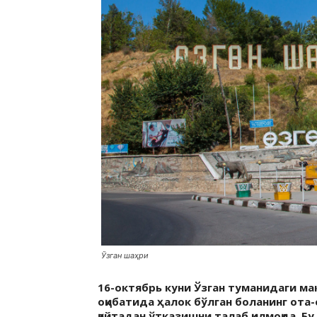
Ўзган шаҳри
16-октябрь куни Ўзган туманидаги м
оқибатида ҳалок бўлган боланинг ота
қайтадан ўтказишни талаб қилмоқда. Б