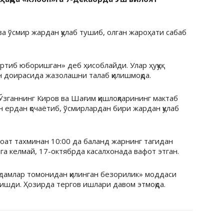
а ўсмир жардан қулаб тушиб, олган жароҳати сабаб
ртиб юборишган» деб ҳисоблайди. Улар ҳуқуқ
 доирасида жазолашни талаб қилишмоқда.
Ўзганнинг Киров ва Шағим қишлоқларининг мактаб
 ердан қочаётиб, ўсмирлардан бири жардан қулаб
оат тахминан 10:00 да баланд жарнинг тагидан
ига келмай, 17-октябрда касалхонада вафот этган.
одамлар томонидан қилинган безорилик» моддаси
лишди. Ҳозирда тергов ишлари давом этмоқда.