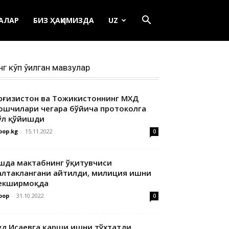
ЕАЛАР
БИЗ ҲАҚИМИЗДА
UZ
нг кўп ўқилган мавзулар
ирғизистон ва Тожикистоннинг МХДҚ
ошчилари чегара бўйича протоколга
ўл қўйишди
oop.kg
-
15.11.2022
0
шда мактабнинг ўқитувчиси
алтаклангани айтилди, милиция ишни
екширмоқда
oop
-
31.10.2022
0
уд Исаевга қарши ишни тўхтатди