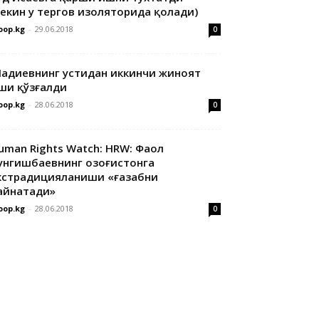
лекин у тергов изоляторида қолади)
oop.kg
-
29.06.2018
0
адиевнинг устидан иккинчи жиноят
ши қўзғалди
oop.kg
-
28.06.2018
0
uman Rights Watch: HRW: Фаол
унгишбаевнинг Қозоғистонга
кстрадицияланиши «ғазабни
айнатади»
oop.kg
-
28.06.2018
0