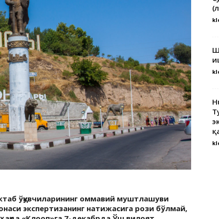
(
kl
Ш
и
kl
H
Т
э
қ
kl
актаб ўқувчиларининг оммавий муштлашуви
-онаси экспертизанинг натижасига рози бўлмай,
у ҳақда «Клооп»га 7-декабрда Ўш вилоят