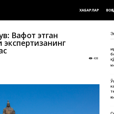
ХАБАРЛАР
ВОҚ
в: Вафот этган
Э
и экспертизанинг
ас
Қ
б
438
қ
kl
Ў
к
т
Kl
С