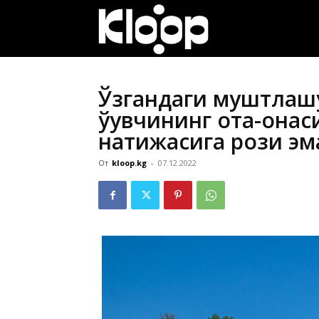
ҚИРҒИЗИСТОН
ЯНГИЛИКЛАРИ
Ўзгандаги муштлашу
ўқувчининг ота-онас
натижасига рози эм
От
kloop.kg
-
07.12.2022