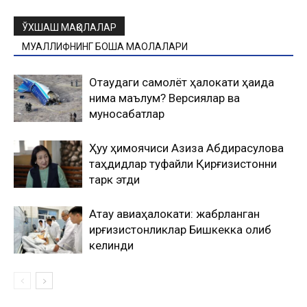
ЎХШАШ МАҚОЛАЛАР
МУАЛЛИФНИНГ БОШҚА МАҚОЛАЛАРИ
Оқтаудаги самолёт ҳалокати ҳақида
нима маълум? Версиялар ва
муносабатлар
Ҳуқуқ ҳимоячиси Азиза Абдирасулова
таҳдидлар туфайли Қирғизистонни
тарк этди
Ақтау авиаҳалокати: жабрланган
қирғизистонликлар Бишкекка олиб
келинди