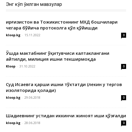
Энг кўп ўқилган мавзулар
Қирғизистон ва Тожикистоннинг МХДҚ бошчилари
чегара бўйича протоколга қўл қўйишди
kloop.kg
-
15.11.2022
0
Ўшда мактабнинг ўқитувчиси калтаклангани
айтилди, милиция ишни текширмоқда
Kloop
-
31.10.2022
0
Суд Исаевга қарши ишни тўхтатди (лекин у тергов
изоляторида қолади)
kloop.kg
-
29.06.2018
0
Шадиевнинг устидан иккинчи жиноят иши қўзғалди
kloop.kg
-
28.06.2018
0