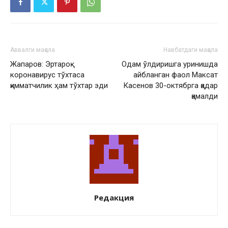
Аввалги мақола
Навбатдаги мақола
Жапаров: Эртароқ
Одам ўлдиришга уринишда
коронавирус тўхтаса
айбланган фаол Максат
қимматчилик ҳам тўхтар эди
Касенов 30-октябрга қадар
қамалди
Редакция