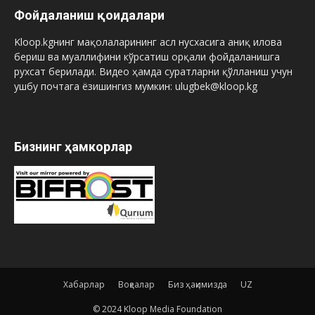
Фойдаланиш қоидалари
Kloop.kgнинг мақолаларининг асл нусхасига аниқ илова
бериш ва муаллифини кўрсатиш орқали фойдаланишга
рухсат берилади. Видео ҳамда суратларни қўлланиш учун
ушбу почтага ёзишингиз мумкин: ulugbek@kloop.kg
Бизнинг ҳамкорлар
Хабарлар
Воқеалар
Биз ҳақимизда
UZ
© 2024 Kloop Media Foundation