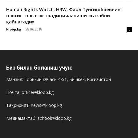
Human Rights Watch: HRW: Фаол Тунгишбаевнинг
Қозоғистонга экстрадицияланиши «ғазабни
қайнатади»
kloop.kg
-
28.06.2018
0
Биз билан боғланиш учун:
Манзил: Горький кўчаси 48/1, Бишкек, Қирғизистон
Почта: office@kloop.kg
Таҳририят: news@kloop.kg
Медиамактаб: school@kloop.kg