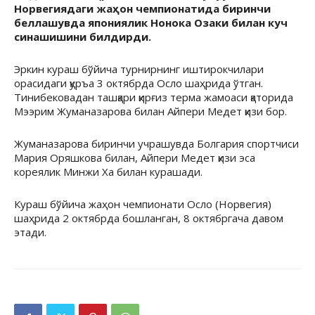
Норвегиядаги жаҳон чемпионатида биринчи
беллашувда япониялик Нонока Озаки билан куч
синашишини билдирди.
Эркин кураш бўйича турнирнинг иштирокчилари
орасидаги қуръа 3 октябрда Осло шаҳрида ўтган.
Тинибековадан ташқари қирғиз терма жамоаси қаторида
Мээрим Жуманазарова билан Айпери Медет қизи бор.
Жуманазарова биринчи учрашувда Болгария спортчиси
Мария Оряшкова билан, Айпери Медет қизи эса
кореялик Минжи Ха билан курашади.
Кураш бўйича жаҳон чемпионати Осло (Норвегия)
шаҳрида 2 октябрда бошланган, 8 октябргача давом
этади.