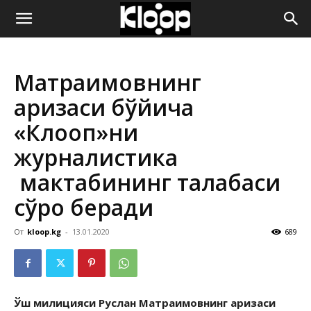
ҚИРҒИЗИСТОН
Матраимовнинг
ЯНГИЛИКЛАРИ
аризаси бўйича
«Клооп»ни
журналистика
мактабининг талабаси
сўроқ беради
От
kloop.kg
-
13.01.2020
689
Ўш милицияси Руслан Матраимовнинг аризаси