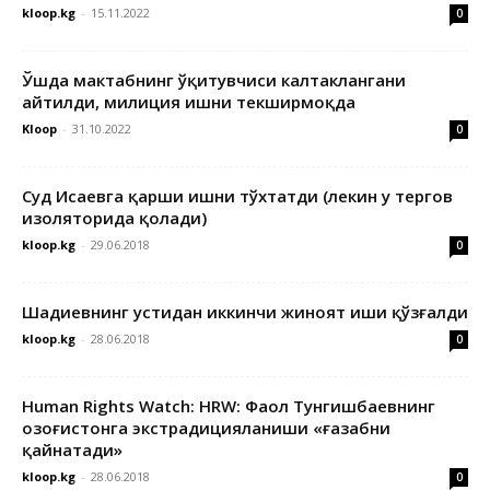
kloop.kg
-
15.11.2022
0
Ўшда мактабнинг ўқитувчиси калтаклангани
айтилди, милиция ишни текширмоқда
Kloop
-
31.10.2022
0
Суд Исаевга қарши ишни тўхтатди (лекин у тергов
изоляторида қолади)
kloop.kg
-
29.06.2018
0
Шадиевнинг устидан иккинчи жиноят иши қўзғалди
kloop.kg
-
28.06.2018
0
Human Rights Watch: HRW: Фаол Тунгишбаевнинг
Қозоғистонга экстрадицияланиши «ғазабни
қайнатади»
kloop.kg
-
28.06.2018
0