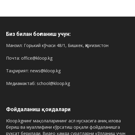
Биз билан боғланиш учун:
Манзил: Горький кўчаси 48/1, Бишкек, Қирғизистон
Почта: office@kloop.kg
Таҳририят: news@kloop.kg
Медиамактаб: school@kloop.kg
Фойдаланиш қоидалари
Kloop.kgнинг мақолаларининг асл нусхасига аниқ илова
бериш ва муаллифини кўрсатиш орқали фойдаланишга
рухсат берилади. Видео ҳамда суратларни қўлланиш учун