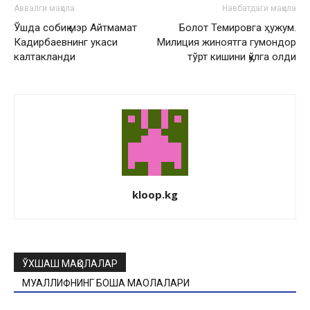
Аввалги мақола
Навбатдаги мақола
Ўшда собиқ мэр Айтмамат
Болот Темировга ҳужум.
Кадирбаевнинг укаси
Милиция жиноятга гумондор
калтакланди
тўрт кишини қўлга олди
kloop.kg
ЎХШАШ МАҚОЛАЛАР
МУАЛЛИФНИНГ БОШҚА МАҚОЛАЛАРИ