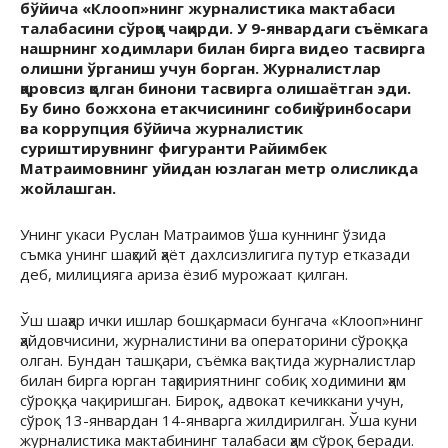
бўйича «Клооп»нинг журналистика мактабаси
талабасини сўроққа чақирди. У 9-январдаги съёмкага
нашрнинг ходимлари билан бирга видео тасвирга
олишни ўрганиш учун борган. Журналистлар
қаровсиз қолган бинони тасвирга олишаётган эди.
Бу бино божхона етакчисининг собиқ ўринбосари
ва коррупция бўйича журналистик
суриштирувнинг фигуранти Райимбек
Матраимовнинг уйидан юзлаган метр олисликда
жойлашган.
Унинг укаси Руслан Матраимов ўша куннинг ўзида
съмка унинг шаҳсий ҳаёт дахлсизлигига путур етказади
деб, милицияга ариза ёзиб мурожаат қилган.
Ўш шаҳар ички ишлар бошқармаси бунгача «Клооп»нинг
ҳайдовчисини, журналистини ва операторини сўроққа
олган. Бундан ташқари, съёмка вақтида журналистлар
билан бирга юрган таҳририятнинг собиқ ходимини ҳам
сўроққа чақиришган. Бироқ, адвокат кечиккани учун,
сўроқ 13-январдан 14-январга жилдирилган. Ўша куни
журналистика мактабининг талабаси ҳам сўроқ беради.