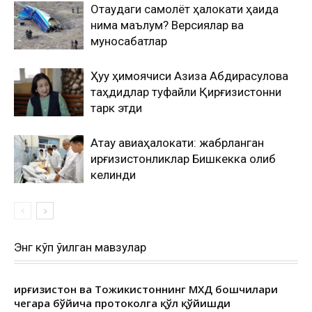
Оқтаудаги самолёт ҳалокати ҳақида
нима маълум? Версиялар ва
муносабатлар
Ҳуқуқ ҳимоячиси Азиза Абдирасулова
таҳдидлар туфайли Қирғизистонни
тарк этди
Ақтау авиаҳалокати: жабрланган
қирғизистонликлар Бишкекка олиб
келинди
Энг кўп ўқилган мавзулар
Қирғизистон ва Тожикистоннинг МХДҚ бошчилари
чегара бўйича протоколга қўл қўйишди