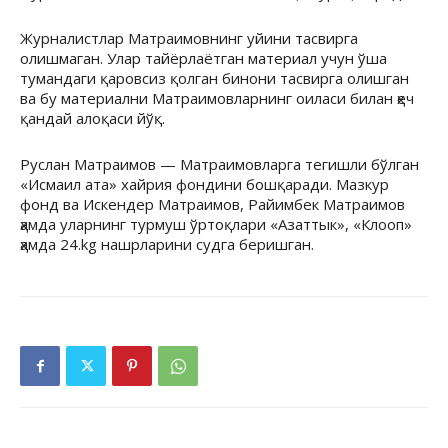
Журналистлар Матраимовнинг уйини тасвирга
олишмаган. Улар тайёрлаётган материал учун ўша
тумандаги қаровсиз қолган бинони тасвирга олишган
ва бу материални Матраимовларнинг оиласи билан ҳеч
қандай алоқаси йўқ.
Руслан Матраимов — Матраимовларга тегишли бўлган
«Исмаил ата» хайрия фондини бошқаради. Мазкур
фонд ва Искендер Матраимов, Райимбек Матраимов
ҳамда уларнинг турмуш ўртоқлари «Азаттык», «Клооп»
ҳамда 24.kg нашрларини судга беришган.