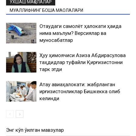
ЎХШАШ МАҚОЛАЛАР
МУАЛЛИФНИНГ БОШҚА МАҚОЛАЛАРИ
Оқтаудаги самолёт ҳалокати ҳақида
нима маълум? Версиялар ва
муносабатлар
Ҳуқуқ ҳимоячиси Азиза Абдирасулова
таҳдидлар туфайли Қирғизистонни
тарк этди
Ақтау авиаҳалокати: жабрланган
қирғизистонликлар Бишкекка олиб
келинди
Энг кўп ўқилган мавзулар