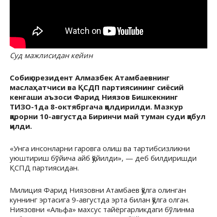
Суд мажлисидан кейин
Собиқ президент Алмазбек Атамбаевнинг
маслаҳатчиси ва ҚСДП партиясининг сиёсий
кенгаши аъзоси Фарид Ниязов Бишкекнинг
ТИЗО-1да 8-октябргача қолдирилди. Мазкур
қарорни 10-августда Биринчи май туман суди қабул
қилди.
«Унга инсонларни гаровга олиш ва тартибсизликни
уюштириш бўйича айб қўйилди», — деб билдиришди
ҚСПД партиясидан.
Милиция Фарид Ниязовни Атамбаев қўлга олинган
куннинг эртасига 9-августда эрта билан қўлга олган.
Ниязовни «Альфа» махсус тайёргарликдаги бўлинма