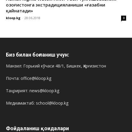
Қозоғистонга экстрадицияланиши «ғазабни
қайнатади»
kloop.kg
-
28.06.2018
0
Биз билан боғланиш учун:
Манзил: Горький кўчаси 48/1, Бишкек, Қирғизистон
Почта: office@kloop.kg
Таҳририят: news@kloop.kg
Медиамактаб: school@kloop.kg
Фойдаланиш қоидалари