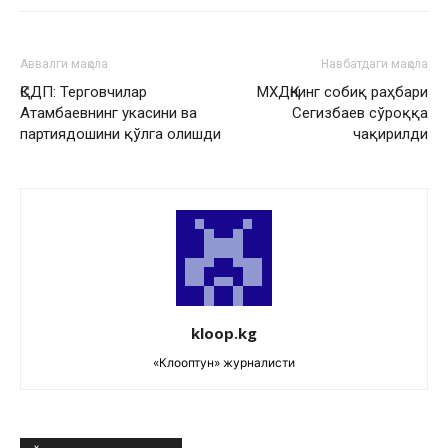
Аввалги мақола
Навбатдаги мақола
ҚСДП: Терговчилар
МХДҚнинг собиқ раҳбари
Атамбаевнинг укасини ва
Сегизбаев сўроққа
партиядошини қўлга олишди
чақирилди
kloop.kg
«Клооптун» журналисти