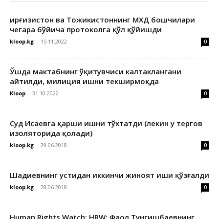
Қирғизистон ва Тожикистоннинг МХДҚ бошчилари
чегара бўйича протоколга қўл қўйишди
kloop.kg
-
15.11.2022
0
Ўшда мактабнинг ўқитувчиси калтаклангани
айтилди, милиция ишни текширмоқда
Kloop
-
31.10.2022
0
Суд Исаевга қарши ишни тўхтатди (лекин у тергов
изоляторида қолади)
kloop.kg
-
29.06.2018
0
Шадиевнинг устидан иккинчи жиноят иши қўзғалди
kloop.kg
-
28.06.2018
0
Human Rights Watch: HRW: Фаол Тунгишбаевнинг