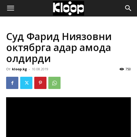
ҚИРҒИЗИСТОН
Cуд Фарид Ниязовни
ЯНГИЛИКЛАРИ
октябрга қадар қамоқда
қолдирди
От
kloop.kg
-
10.08.2019
750