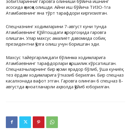
зобитларинниг гаровга олиниши бўйича ишнинг
асосида қамоққа олишди. Айни иш бўйича ТИЗО-1га
Атамбаевнинг яна тўрт тарафдори киргизилган.
Спецназнинг ходимларини 7-август куни тунда
Атамбаевнинг Қўйтошдаги қароргоҳида гаровга
олишган. Улар махсус амалиёт давомида собиқ
президентни қўлга олиш учун боришган эди.
Махсус тайёргарликдаги бўлинма ходимларига
Атамбаевнинг тарафдорлари қаршилик кўрсатишган.
Спецназчыларнинг бир қисми ярадор бўлиб, ўша куниёқ
тез ёрдам ходимларига ўтказиб берилган. Бир спецназ
касалхонада вафот этган. Гаровга олинган 6 спецназ 8-
августда қаноатланарли аҳволда қўйиб юборилган.