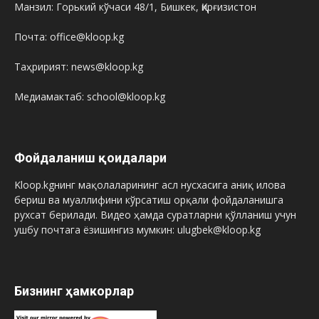
Манзил: Горький кўчаси 48/1, Бишкек, Қирғизистон
Почта: office@kloop.kg
Таҳририят: news@kloop.kg
Медиамактаб: school@kloop.kg
Фойдаланиш қоидалари
Kloop.kgнинг мақолаларининг асл нусхасига аниқ илова
бериш ва муаллифини кўрсатиш орқали фойдаланишга
рухсат берилади. Видео ҳамда суратларни қўлланиш учун
ушбу почтага ёзишингиз мумкин: ulugbek@kloop.kg
Бизнинг ҳамкорлар