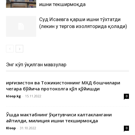
ишни текширмоқда
Суд Исаевга қарши ишни тўхтатди
(лекин у тергов изоляторида қолади)
Энг кўп ўқилган мавзулар
Қирғизистон ва Тожикистоннинг МХДҚ бошчилари
чегара бўйича протоколга қўл қўйишди
kloop.kg
-
15.11.2022
0
Ўшда мактабнинг ўқитувчиси калтаклангани
айтилди, милиция ишни текширмоқда
Kloop
-
31.10.2022
0