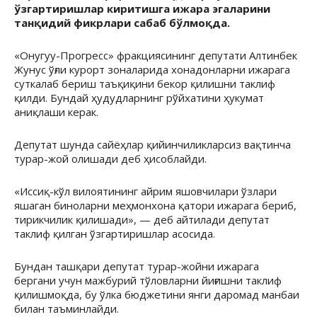
ўзгартиришлар киритишга ижара эгаларини
танқидий фикрлари сабаб бўлмоқда.
«Онугуу-Прогресс» фракциясининг депутати Алтинбек
Жунус ўғли курорт зоналарида хонадонларни ижарага
суткалаб бериш таъқиқини бекор қилишни таклиф
қилди. Бундай ҳудудларнинг рўйхатини ҳукумат
аниқлаши керак.
Депутат шунда сайёҳлар қийинчиликларсиз вақтинча
турар-жой олишади деб ҳисоблайди.
«Иссиқ-кўл вилоятининг айрим яшовчилари ўзлари
яшаган биноларни меҳмонхона қатори ижарага бериб,
тирикчилик қилишади», — деб айтилади депутат
таклиф қилган ўзгартиришлар асосида.
Бундан ташқари депутат турар-жойни ижарага
бергани учун мажбурий тўловларни йиғишни таклиф
қилишмоқда, бу ўлка бюджетини янги даромад манбаи
билан таъминлайди.