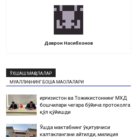
Даврон Насибхонов
ЎХШАШ МАҚОЛАЛАР
МУАЛЛИФНИНГ БОШҚА МАҚОЛАЛАРИ
Қирғизистон ва Тожикистоннинг МХДҚ
бошчилари чегара бўйича протоколга
қўл қўйишди
Ўшда мактабнинг ўқитувчиси
калтаклангани айтилди, милиция