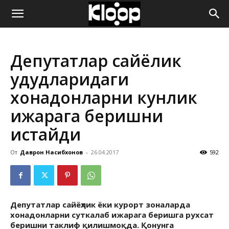
ҚИРҒИЗИСТОН
Депутатлар сайёҳлик
ЯНГИЛИКЛАРИ
ҳудудларидаги
хонадонларни кунлик
ижарага беришни
истайди
От
Даврон Насибхонов
-
26.04.2017
592
Депутатлар сайёҳлик ёки курорт зоналарда
хонадонларни суткалаб ижарага беришга рухсат
беришни таклиф қилишмоқда. Қонунга