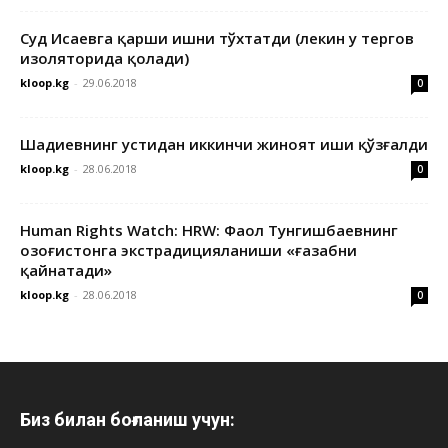
Суд Исаевга қарши ишни тўхтатди (лекин у тергов
изоляторида қолади)
kloop.kg
-
29.06.2018
0
Шадиевнинг устидан иккинчи жиноят иши қўзғалди
kloop.kg
-
28.06.2018
0
Human Rights Watch: HRW: Фаол Тунгишбаевнинг
Қозоғистонга экстрадицияланиши «ғазабни
қайнатади»
kloop.kg
-
28.06.2018
0
Биз билан боғланиш учун: