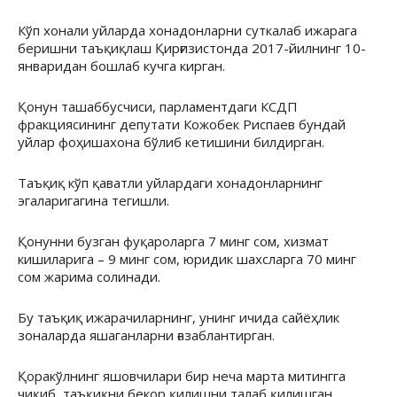
Кўп хонали уйларда хонадонларни суткалаб ижарага
беришни таъқиқлаш Қирғизистонда 2017-йилнинг 10-
январидан бошлаб кучга кирган.
Қонун ташаббусчиси, парламентдаги КСДП
фракциясининг депутати Кожобек Риспаев бундай
уйлар фоҳишахона бўлиб кетишини билдирган.
Таъқиқ кўп қаватли уйлардаги хонадонларнинг
эгаларигагина тегишли.
Қонунни бузган фуқароларга 7 минг сом, хизмат
кишиларига – 9 минг сом, юридик шахсларга 70 минг
сом жарима солинади.
Бу таъқиқ ижарачиларнинг, унинг ичида сайёҳлик
зоналарда яшаганларни ғазаблантирган.
Қоракўлнинг яшовчилари бир неча марта митингга
чиқиб, таъқиқни бекор қилишни талаб қилишган,