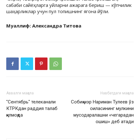
сабаби сайёҳларга уйларни ажарага бериш — кўпчилик
шаҳарликлар учун пул топишнинг ягона йўли.
Муаллиф: Александра Титова
Аввалги мақола
Навбатдаги мақола
"Сентябрь" телеканали
Собиқ мэр Нариман Тулеев ўз
КТРКдан раддия талаб
оиласининг мулкини
қилмоқда
мусодаралашни «чегарадан
ошиш» деб атади