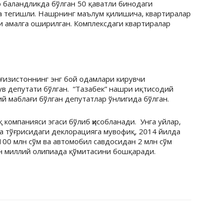
р баландликда бўлган 50 қаватли бинодаги
га тегишли. Нашрнинг маълум қилишича, квартиралар
 амалга оширилган. Комплексдаги квартиралар
изистоннинг энг бой одамлари кирувчи
ув депутати бўлган. “Тазабек” нашри иқтисодий
й маблағи бўлган депутатлар ўнлигида бўлган.
 компанияси эгаси бўлиб ҳисобланади. Унга уйлар,
а тўғрисидаги деклорацияга мувофиқ, 2014 йилда
100 млн сўм ва автомобил савдосидан 2 млн сўм
н миллий олипиада қўмитасини бошқаради.