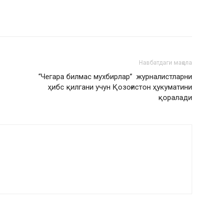
Навбатдаги мақола
“Чегара билмас мухбирлар” журналистларни
ҳибс қилгани учун Қозоғистон ҳукуматини
қоралади