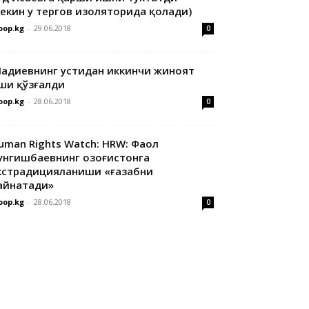
лекин у тергов изоляторида қолади)
oop.kg
-
29.06.2018
0
адиевнинг устидан иккинчи жиноят
ши қўзғалди
oop.kg
-
28.06.2018
0
uman Rights Watch: HRW: Фаол
унгишбаевнинг Қозоғистонга
кстрадицияланиши «ғазабни
айнатади»
oop.kg
-
28.06.2018
0