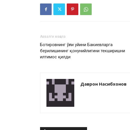
Аввалги мақола
Ботировнинг ўғли уйини Бакиевларга
берилишининг қонунийлигини текширишни
илтимос қилди
Даврон Насибхонов