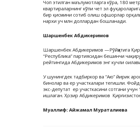
Чоп этилган маълумотларга кўра, 180 мет
квартираларнинг кўпи чет эл фуқаролари
бир қисмини сотиб олиш офшорлар орқали
нархи уч млн доллардан бошланади.
Шаршенбек Абдикеримов
Шаршенбек Абдикеримов —Рўйҳатига Қирғ
“Республика” партиясидан бешинчи чақир
рейтингида Абдикеримов энг кучли оилави
У шунингдек тадбиркор ва “Аю” йирик ароқ
бинолар ва ер участкалари тегишли. Фойд
экс-депутат ер участкасини сотгани учун 
ишлаган. Ҳозир Абдикеримов Қирғизисто
Муаллиф: Айжамал Мураталиева