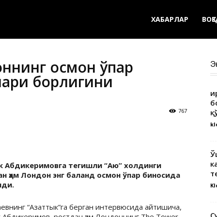
ХАБАРЛАР
ВОҚ
ннинг осмон ўпар
Э
лари борлигини
Қ
б
767
қ
kl
Ў
к
к Абдикеримовга тегишли “Аю” холдинги
т
ан ҳам Лондон энг баланд осмон ўпар биносида
шди.
Kl
евнинг “Азаттык”га берган интервюсида айтишича,
С
 Абдикеримов ростдан ҳам Лондоннинг The Tower –