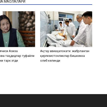
ҚА МАҚОЛАЛАРИ
ячиси Азиза
Ақтау авиаҳалокати: жабрланган
ова таҳдидлар туфайли
қирғизистонликлар Бишкекка
ни тарк этди
олиб келинди