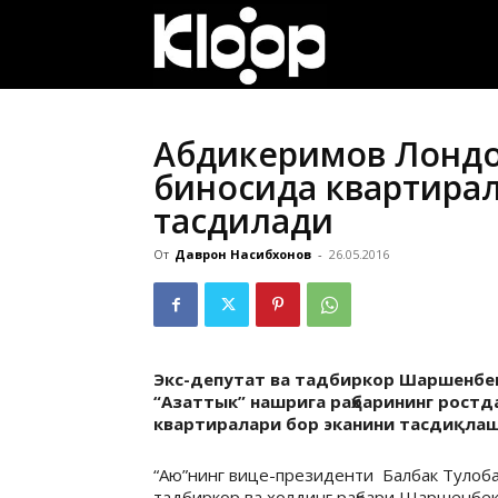
ҚИРҒИЗИСТОН
ЯНГИЛИКЛАРИ
Абдикеримов Лондо
биносида квартира
тасдиқлади
От
Даврон Насибхонов
-
26.05.2016
Экс-депутат ва тадбиркор Шаршенбе
“Азаттык” нашрига раҳбарининг ростд
квартиралари бор эканини тасдиқла
“Аю”нинг вице-президенти Балбак Тулоба
тадбиркор ва холдинг раҳбари Шаршенбек