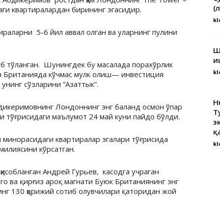
(
аги квартиралардан бирининг эгасидир.
kl
ираларни 5-6 йил аввал олган ва уларнинг пулини
Ш
и
либ тўланган. Шунингдек бу масалада порахўрлик
kl
н Британияда кўчмас мулк олиш— инвестиция
унинг сўзларини “Азаттык”.
H
дикеримовнинг Лондоннинг энг баланд осмон ўпар
Т
и тўғрисидаги маълумот 24 май куни пайдо бўлди.
э
қ
 минорасидаги квартиралар эгалари тўғрисида
kl
милиясини кўрсатган.
исобланган Андрей Гурьев, касодга учраган
о ва қирғиз ароқ магнати Буюк Британиянинг энг
инг 130 ҳорижий сотиб олувчилари қаторидан жой