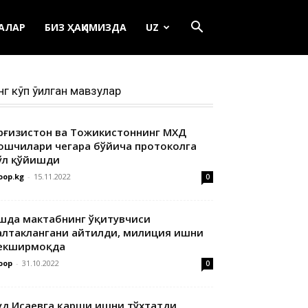
ЕАЛАР
БИЗ ҲАҚИМИЗДА
UZ
нг кўп ўқилган мавзулар
ирғизистон ва Тожикистоннинг МХДҚ
ошчилари чегара бўйича протоколга
ўл қўйишди
oop.kg
-
15.11.2022
0
шда мактабнинг ўқитувчиси
алтаклангани айтилди, милиция ишни
екширмоқда
oop
-
31.10.2022
0
уд Исаевга қарши ишни тўхтатди