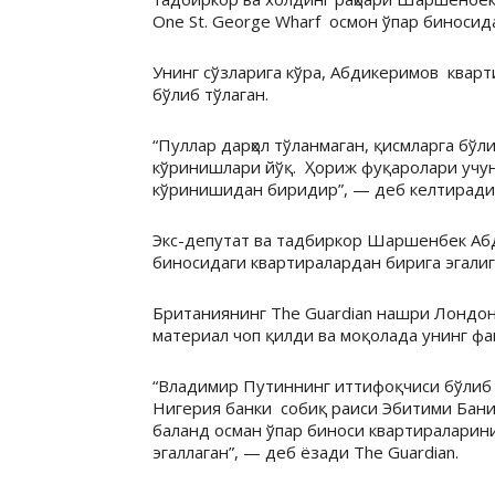
One St. George Wharf осмон ўпар биносид
Унинг сўзларига кўра, Абдикеримов кварт
бўлиб тўлаган.
“Пуллар дарҳол тўланмаган, қисмларга бў
кўринишлари йўқ. Ҳориж фуқаролари учу
кўринишидан биридир”, — деб келтиради 
Экс-депутат ва тадбиркор Шаршенбек Аб
биносидаги квартиралардан бирига эгалиг
Британиянинг The Guardian нашри Лондон
материал чоп қилди ва моқолада унинг фа
“Владимир Путиннинг иттифоқчиси бўлиб ҳ
Нигерия банки собиқ раиси Эбитими Баниг
баланд осман ўпар биноси квартираларин
эгаллаган”, — деб ёзади The Guardian.