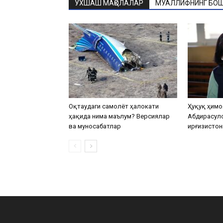
ЎХШАШ МАҚОЛАЛАР
МУАЛЛИФНИНГ БОШ
Оқтаудаги самолёт ҳалокати
Ҳуқуқ ҳимо
ҳақида нима маълум? Версиялар
Абдирасул
ва муносабатлар
Қирғизистон