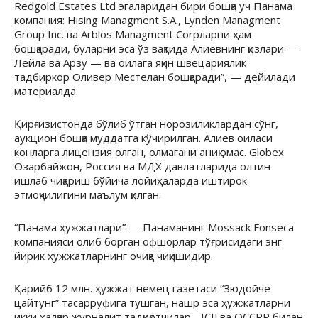
Redgold Estates Ltd эгаларидан бири бошқа уч Панама
компания: Hising Managment S.A., Lynden Managment
Group Inc. ва Arblos Managment Corpларни ҳам
бошқаради, буларни эса ўз вақтида Алиевнинг қизлари —
Лейла ва Арзу — ва оилага яқин швецариялик
тадбиркор Оливер Местелан бошқаради”, — дейилади
материалда.
Қирғизистонда бўлиб ўтган норозиликлардан сўнг,
аукцион бошқа муддатга кўчирилган. Алиев оиласи
конларга лицензия олган, олмагани аниқ эмас. Globex
Озарбайжон, Россия ва МДХ давлатларида олтин
ишлаб чиқариш бўйича лойиҳаларда иштирок
этмоқчилигини маълум қилган.
“Панама ҳужжатлари” — Панаманинг Mossack Fonseca
компанияси олиб борган офшорлар тўғрисидаги энг
йирик ҳужжатларнинг очиққа чиқишидир.
Қарийб 12 млн. ҳужжат немец газетаси “Зюдойче
цайтунг” тасарруфига тушган, нашр эса ҳужжатларни
икки халқар журналит тадқиқотчилар - ICIJ ва OCCRP билан