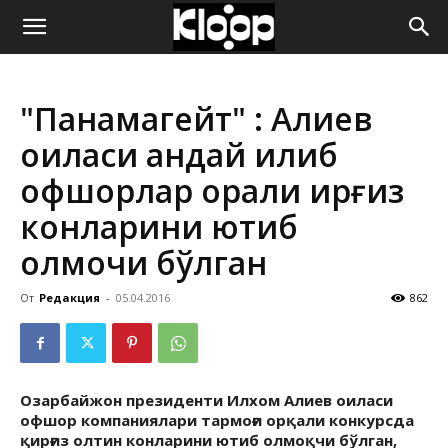
ҚИРҒИЗИСТОН
"Панамагейт" : Алиев
ЯНГИЛИКЛАРИ
оиласи қандай қилиб
офшорлар орқали қирғиз
конларини ютиб
олмоқчи бўлган
От
Редакция
-
05.04.2016
862
Озарбайжон президенти Илхом Алиев оиласи
офшор компаниялари тармоғи орқали конкурсда
қирғиз олтин конларини ютиб олмоқчи бўлган,