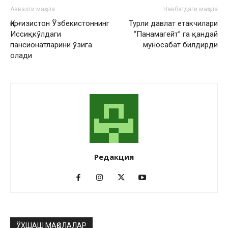
Аввалги мақола
Навбатдаги мақола
Қирғизистон Ўзбекистоннинг
Турли давлат етакчилари
Иссиқкўлдаги
“Панамагейт” га қандай
пансионатларини ўзига
муносабат билдирди
олади
Редакция
ЎХШАШ МАҚОЛАЛАР