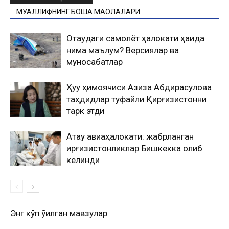
МУАЛЛИФНИНГ БОШҚА МАҚОЛАЛАРИ
Оқтаудаги самолёт ҳалокати ҳақида
нима маълум? Версиялар ва
муносабатлар
Ҳуқуқ ҳимоячиси Азиза Абдирасулова
таҳдидлар туфайли Қирғизистонни
тарк этди
Ақтау авиаҳалокати: жабрланган
қирғизистонликлар Бишкекка олиб
келинди
Энг кўп ўқилган мавзулар