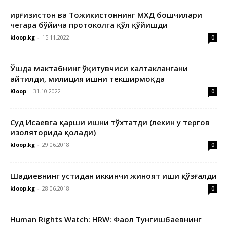
Қирғизистон ва Тожикистоннинг МХДҚ бошчилари
чегара бўйича протоколга қўл қўйишди
kloop.kg
-
15.11.2022
0
Ўшда мактабнинг ўқитувчиси калтаклангани
айтилди, милиция ишни текширмоқда
Kloop
-
31.10.2022
0
Суд Исаевга қарши ишни тўхтатди (лекин у тергов
изоляторида қолади)
kloop.kg
-
29.06.2018
0
Шадиевнинг устидан иккинчи жиноят иши қўзғалди
kloop.kg
-
28.06.2018
0
Human Rights Watch: HRW: Фаол Тунгишбаевнинг