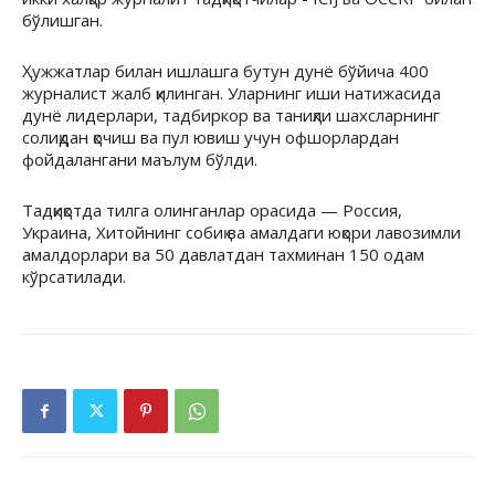
бўлишган.
Ҳужжатлар билан ишлашга бутун дунё бўйича 400
журналист жалб қилинган. Уларнинг иши натижасида
дунё лидерлари, тадбиркор ва таниқли шахсларнинг
солиқдан қочиш ва пул ювиш учун офшорлардан
фойдалангани маълум бўлди.
Тадқиқотда тилга олинганлар орасида — Россия,
Украина, Хитойнинг собиқ ва амалдаги юқори лавозимли
амалдорлари ва 50 давлатдан тахминан 150 одам
кўрсатилади.