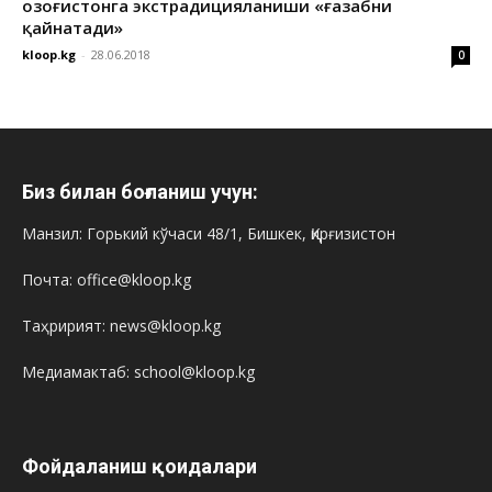
Қозоғистонга экстрадицияланиши «ғазабни
қайнатади»
kloop.kg
-
28.06.2018
0
Биз билан боғланиш учун:
Манзил: Горький кўчаси 48/1, Бишкек, Қирғизистон
Почта: office@kloop.kg
Таҳририят: news@kloop.kg
Медиамактаб: school@kloop.kg
Фойдаланиш қоидалари