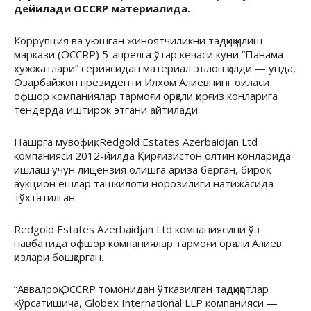
дейилади OCCRP материалида.
Коррупция ва уюшган жиноятчиликни тадқиқ қилиш
маркази (OCCRP) 5-апрелга ўтар кечаси куни “Панама
хужжатлари” сериясидан материал эълон қилди — унда,
Озарбайжон президенти Илхом Алиевнинг оиласи
офшор компаниялар тармоғи орқали қирғиз конларига
тендерда иштирок этгани айтилади.
Нашрга мувофиқ, Redgold Estates Azerbaidjan Ltd
компанияси 2012-йилда Қирғизистон олтин конларида
ишлаш учун лицензия олишга ариза берган, бироқ
аукцион ёшлар ташкилоти норозилиги натижасида
тўхтатилган.
Redgold Estates Azerbaidjan Ltd компаниясини ўз
навбатида офшор компаниялар тармоғи орқали Алиев
қизлари бошқарган.
“Аввалроқ OCCRP томонидан ўтказилган тадқиқотлар
кўрсатишича, Globex International LLP компанияси —